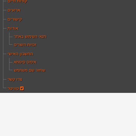
קורות חיים
ארועים
קישורים
אודות
תנאי השימוש באתר
זכויות היוצרים
החשבון האישי
איפוס סיסמא
שחזור שם משתמש
צרו קשר
טוויטר
ם כאן:
עמוד הבית
פרסומים ומדיה
 ויקיפדיה ליוסי הלחמי ז"ל
רך ויקיפדיה ליוסי
לחמי ז"ל