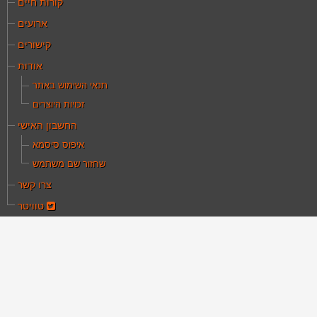
קורות חיים
ארועים
קישורים
אודות
תנאי השימוש באתר
זכויות היוצרים
החשבון האישי
איפוס סיסמא
שחזור שם משתמש
צרו קשר
טוויטר
ם כאן:
עמוד הבית
מאמרים
אי יחידת שידורי החירום של הטלוויזיה הלימודית
חראי יחידת שידורי
חירום של הטלוויזיה