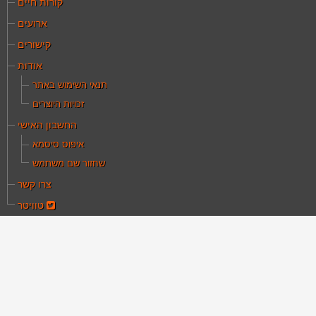
קורות חיים
ארועים
קישורים
אודות
תנאי השימוש באתר
זכויות היוצרים
החשבון האישי
איפוס סיסמא
שחזור שם משתמש
צרו קשר
טוויטר
ם כאן:
עמוד הבית
מאמרים
נוע אינו סרט אילם בעברית אלא תרגום לביטוי סינמטוגרף
אינוע אינו סרט אילם
עברית אלא תרגום