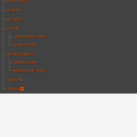
קורות חיים
ארועים
קישורים
אודות
תנאי השימוש באתר
זכויות היוצרים
החשבון האישי
איפוס סיסמא
שחזור שם משתמש
צרו קשר
טוויטר
ם כאן:
עמוד הבית
ילקוט מקורות
Who'S who of vicroria