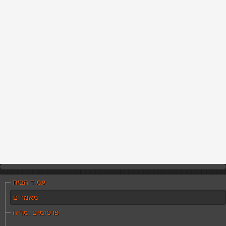
עמוד הבית
מאמרים
פרסומים ומדיה